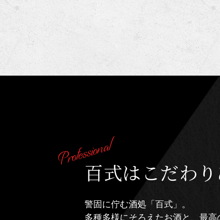
百式はこだわり
警固に佇む酒処「百式」。
多種多様にそろえたお酒と、最高