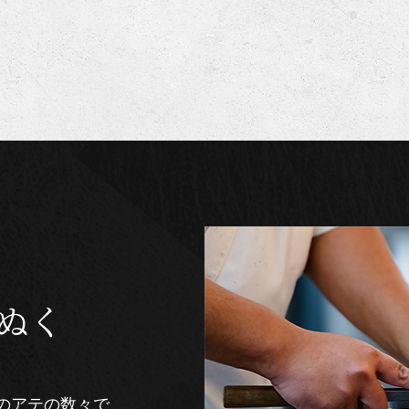
ぬく
のアテの数々で